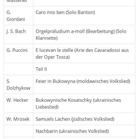
Massenet
G.
Caro mio ben (Solo Bariton)
Giordani
J. S. Bach
Orgelpräludium a-moll (Bearbeitung) (Solo
Klarinette)
G. Puccini
E lucevan le stelle (Arie des Cavaradossi aus
der Oper Tosca)
Teil II
S.
Feier in Bukowyna (moldawisches Volkslied)
Dolzhykow
W. Hecker
Bukowynische Kosatschky (ukrainisches
Liebeslied)
W. Mrosek
Samuels Lachen (jüdisches Volkslied)
Nachbarin (ukrainisches Volkslied)