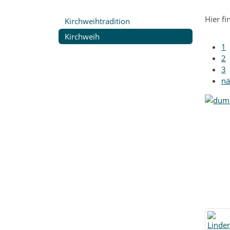
Hier f
Kirchweihtradition
Kirchweih
1
2
3
nä